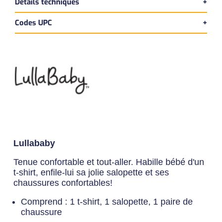
Détails techniques
Codes UPC
Version bilingue
Dimensions du produit:
UPC Produit
Longueur:
20 cm
062243491625
Largeur:
5 cm
Hauteur:
23 cm
Poids:
- kg
Lullababy
Tenue confortable et tout-aller. Habille bébé d'un
t-shirt, enfile-lui sa jolie salopette et ses
chaussures confortables!
Comprend : 1 t-shirt, 1 salopette, 1 paire de
chaussure