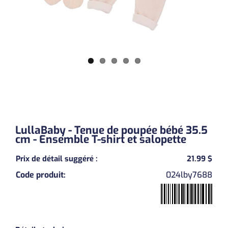
LullaBaby - Tenue de poupée bébé 35.5
cm - Ensemble T-shirt et salopette
Prix de détail suggéré
:
21.99 $
Code produit
:
024lby7688
Previous
Next