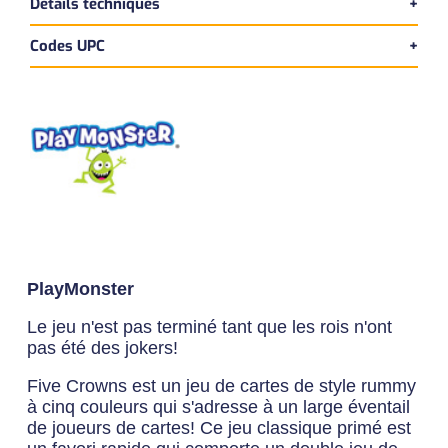
Détails techniques
Codes UPC
Version bilingue
Dimensions du produit:
UPC Produit
Longueur:
10 cm
093514040112
Largeur:
3 cm
Hauteur:
17 cm
UPC Master
Poids:
0 kg
10093514040119
PlayMonster
Le jeu n'est pas terminé tant que les rois n'ont
pas été des jokers!
Five Crowns est un jeu de cartes de style rummy
à cinq couleurs qui s'adresse à un large éventail
de joueurs de cartes! Ce jeu classique primé est