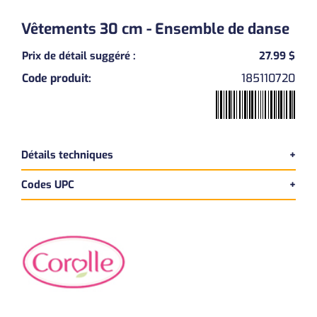
Vêtements 30 cm - Ensemble de danse
Previous
Next
Prix de détail suggéré
:
27.99 $
Code produit
:
185110720
Détails techniques
Codes UPC
Version bilingue
Dimensions du produit:
UPC Produit
Longueur:
22 cm
4062013110721
Largeur:
1 cm
Hauteur:
36 cm
UPC Master
Poids:
0 kg
14062013110728