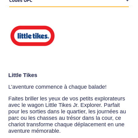
Codes UPC
Version bilingue
Dimensions du produit:
UPC Produit
Longueur:
89 cm
050743627439
Largeur:
41 cm
Hauteur:
47 cm
Poids:
8 kg
Little Tikes
L’aventure commence à chaque balade!
Faites briller les yeux de vos petits explorateurs
avec le wagon Little Tikes Jr. Explorer. Parfait
pour les sorties dans le quartier, les journées au
parc ou les chasses au trésor dans la cour, ce
chariot transforme chaque déplacement en une
aventure mémorable.