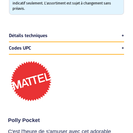
indicatif seulement. L'assortiment est sujet à changement sans
préavis.
Détails techniques
Codes UPC
Version bilingue
Dimensions du produit:
UPC Produit
Longueur:
6 cm
887961828627 - Assortiment
Largeur:
23 cm
Hauteur:
31 cm
UPC Master
Poids:
1 kg
00887961828627
Polly Pocket
C'est l'heure de s'amuser avec cet adorable