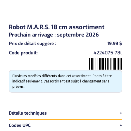
Previous
Next
Robot M.A.R.S. 18 cm assortiment
Prochain arrivage : septembre 2026
Prix de détail suggéré
:
19.99 $
Code produit
:
4224075-78t
Plusieurs modèles différents dans cet assortiment. Photo à titre
indicatif seulement. L'assortiment est sujet à changement sans
préavis.
Détails techniques
Codes UPC
Version bilingue