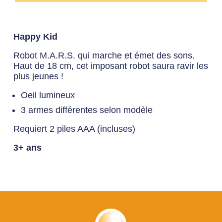
Dimensions du produit:
UPC Produit
Longueur:
15 cm
672552407578
Largeur:
10 cm
Happy Kid
Hauteur:
22 cm
UPC Master
Poids:
0 kg
Robot M.A.R.S. qui marche et émet des sons.
10672552407575
Haut de 18 cm, cet imposant robot saura ravir les
plus jeunes !
Oeil lumineux
3 armes différentes selon modèle
Requiert 2 piles AAA (incluses)
3+ ans