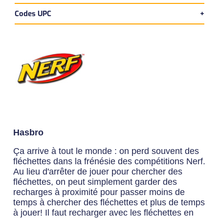
Codes UPC
Version bilingue
Dimensions du produit:
UPC Produit
Longueur:
- cm
630509976454
Largeur:
- cm
Hauteur:
- cm
Poids:
- kg
Hasbro
Ça arrive à tout le monde : on perd souvent des
fléchettes dans la frénésie des compétitions Nerf.
Au lieu d'arrêter de jouer pour chercher des
fléchettes, on peut simplement garder des
recharges à proximité pour passer moins de
temps à chercher des fléchettes et plus de temps
à jouer! Il faut recharger avec les fléchettes en