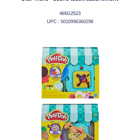
465G2523
UPC : 5010996360298