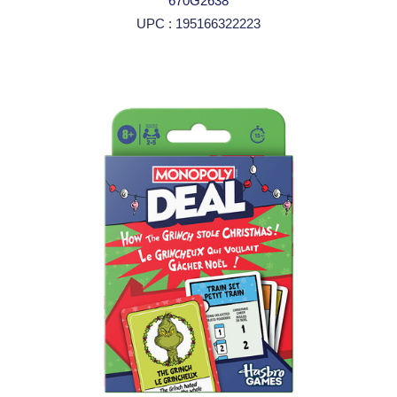
670G2638
UPC : 195166322223