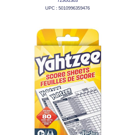
723G2303
UPC : 5010996359476