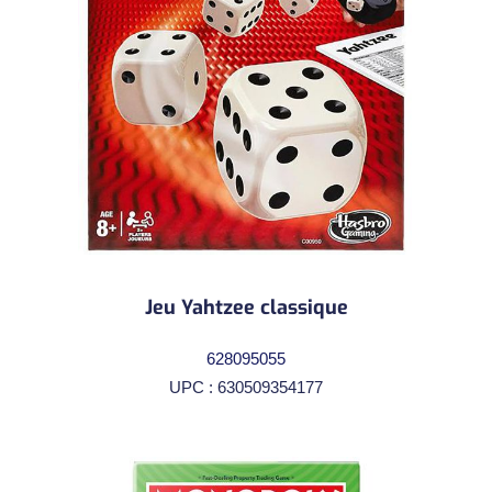
Jeu Yahtzee classique
628095055
UPC : 630509354177