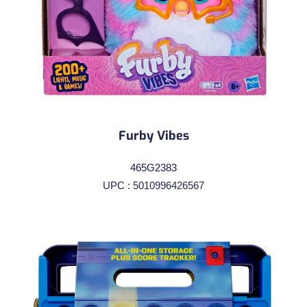
Furby Vibes
465G2383
UPC : 5010996426567