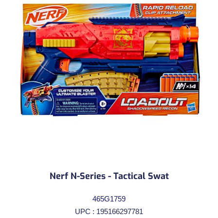
Nerf N-Series - Tactical Swat
465G1759
UPC : 195166297781