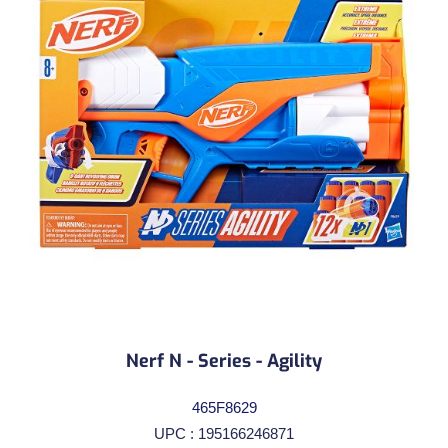
Nerf N - Series - Agility
465F8629
UPC : 195166246871