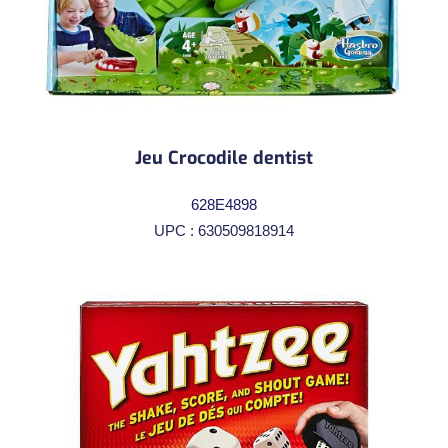
Jeu Crocodile dentist
628E4898
UPC : 630509818914