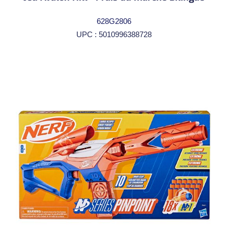
628G2806
UPC : 5010996388728