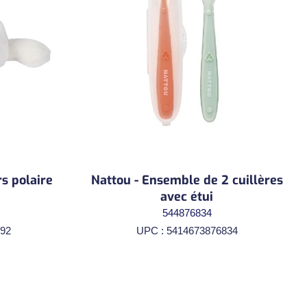
rs polaire
Nattou - Ensemble de 2 cuillères
avec étui
544876834
92
UPC : 5414673876834