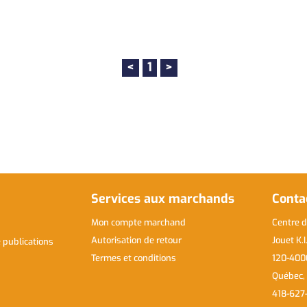
<
1
>
Services aux marchands
Conta
Mon compte marchand
Centre d
Autorisation de retour
Jouet K.I
publications
Termes et conditions
120-400
Québec,
418-627-