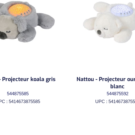
 Projecteur koala gris
Nattou - Projecteur ou
blanc
544875585
544875592
PC : 5414673875585
UPC : 54146738755