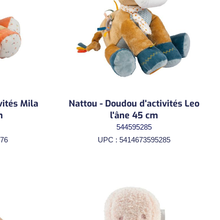
vités Mila
Nattou - Doudou d'activités Leo
m
l'âne 45 cm
544595285
76
UPC : 5414673595285