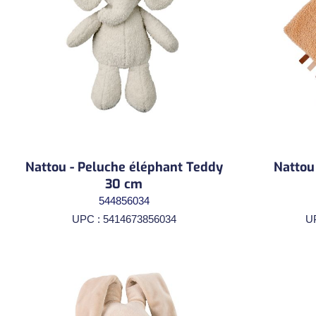
Nattou - Peluche éléphant Teddy
Nattou
30 cm
544856034
UPC : 5414673856034
U