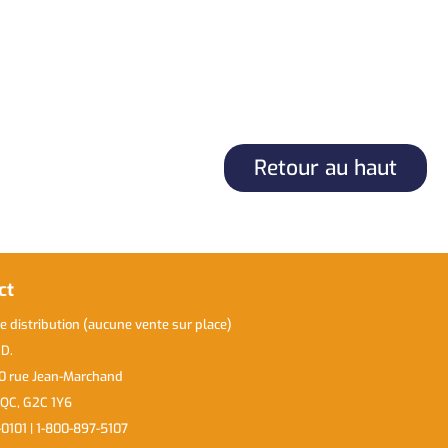
Retour au haut
ct
e distribution (aucune vente sur place)
.D.
0 rue Jean-Marchand
 QC, G2C 1Y6
0101 | 1-800-897-5107