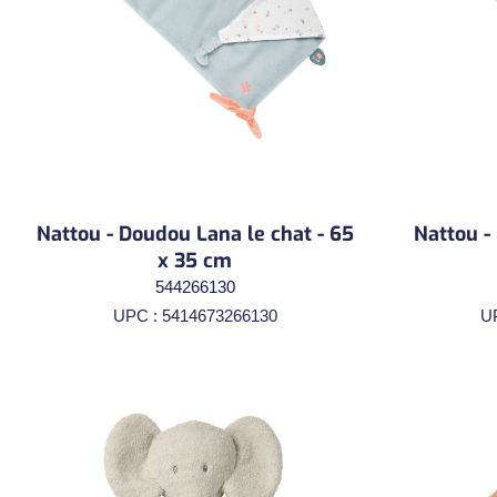
Nattou - Doudou Lana le chat - 65
Nattou -
x 35 cm
544266130
UPC : 5414673266130
U