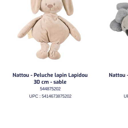
Nattou - Peluche lapin Lapidou
Nattou -
30 cm - sable
544875202
UPC : 5414673875202
U