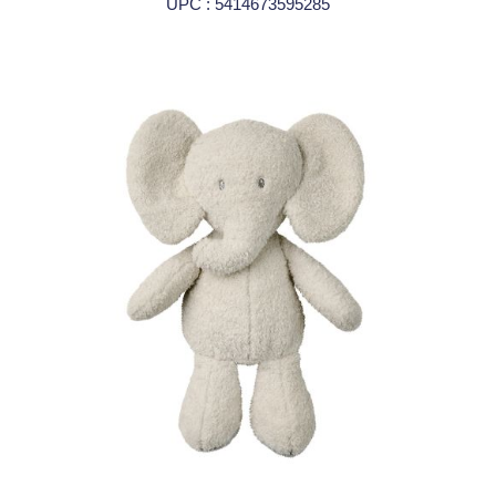
UPC : 5414673595285