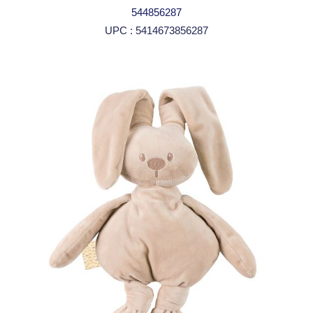
544856287
UPC : 5414673856287