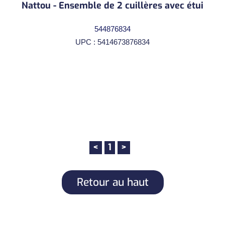
Nattou - Ensemble de 2 cuillères avec étui
544876834
UPC : 5414673876834
<
1
>
Retour au haut