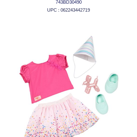
743BD30490
UPC : 062243442719