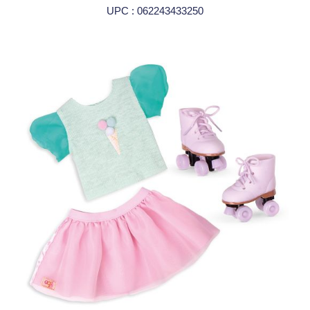
UPC : 062243433250