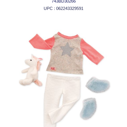
743BD30266
UPC : 062243329591