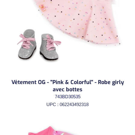
Vêtement OG - "Pink & Colorful" - Robe girly
avec bottes
743BD30535
UPC : 062243492318