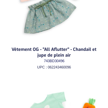
Vêtement OG - "All Aflutter" - Chandail et
jupe de plein air
743BD30496
UPC : 062243460096