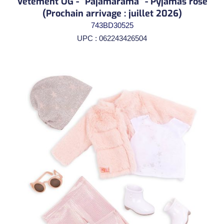
Vêtement OG - "Pajamarama" - Pyjamas rose
(Prochain arrivage : juillet 2026)
743BD30525
UPC : 062243426504