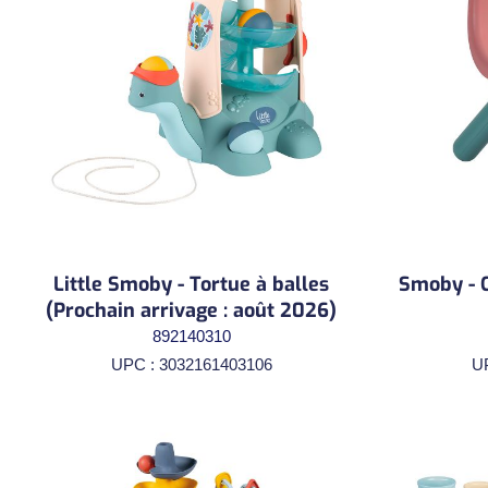
Little Smoby - Tortue à balles
Smoby - C
(Prochain arrivage : août 2026)
892140310
UPC : 3032161403106
U