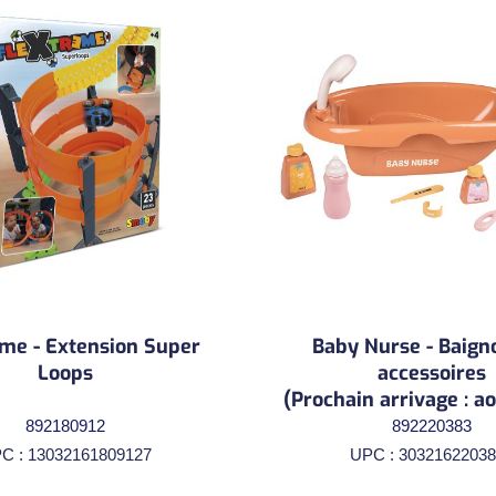
me - Extension Super
Baby Nurse - Baigno
Loops
accessoires
(Prochain arrivage : a
892180912
892220383
C : 13032161809127
UPC : 30321622038