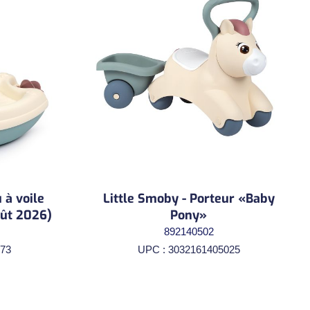
 à voile
Little Smoby - Porteur «Baby
oût 2026)
Pony»
892140502
73
UPC : 3032161405025