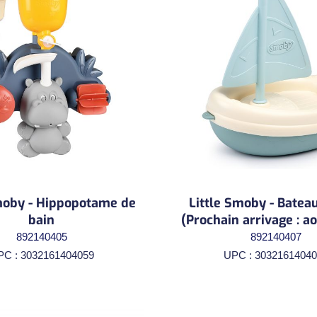
moby - Hippopotame de
Little Smoby - Bateau
bain
(Prochain arrivage : a
892140405
892140407
PC : 3032161404059
UPC : 30321614040