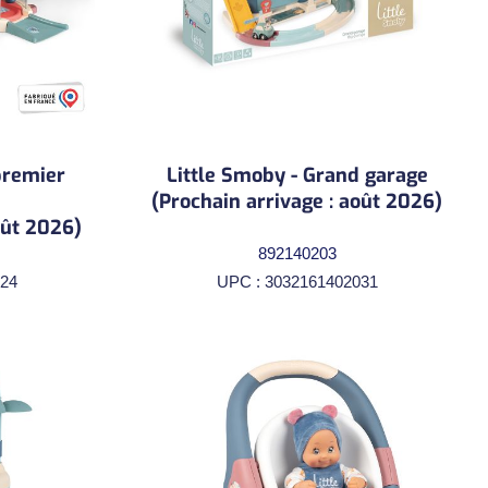
premier
Little Smoby - Grand garage
(Prochain arrivage : août 2026)
oût 2026)
892140203
24
UPC : 3032161402031