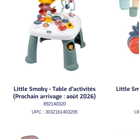
Little Smoby - Table d'activités
Little S
(Prochain arrivage : août 2026)
892140320
UPC : 3032161403205
U