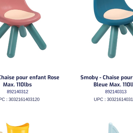
haise pour enfant Rose
Smoby - Chaise pour
Max. 110lbs
Bleue Max. 110l
892140312
892140313
PC : 3032161403120
UPC : 30321614031