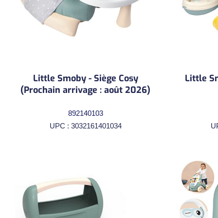
Little Smoby - Siège Cosy
Little S
(Prochain arrivage : août 2026)
892140103
UPC : 3032161401034
U