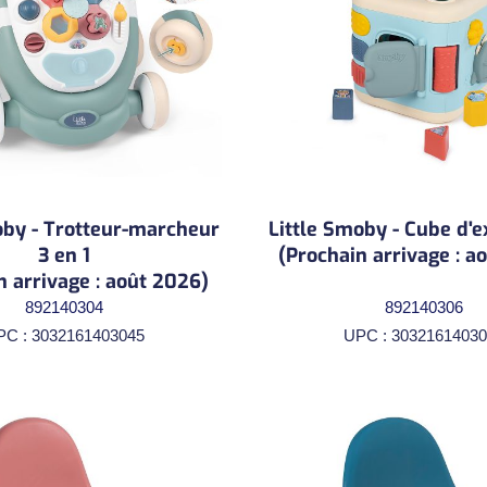
oby - Trotteur-marcheur
Little Smoby - Cube d'e
3 en 1
(Prochain arrivage : a
n arrivage : août 2026)
892140304
892140306
PC : 3032161403045
UPC : 30321614030