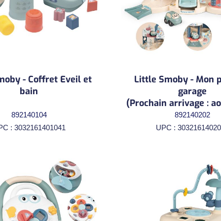
moby - Coffret Eveil et
Little Smoby - Mon 
bain
garage
(Prochain arrivage : a
892140104
892140202
PC : 3032161401041
UPC : 30321614020