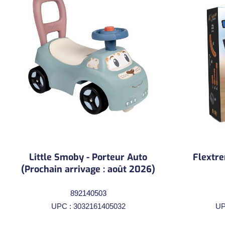
Little Smoby - Porteur Auto
Flextre
(Prochain arrivage : août 2026)
892140503
UPC : 3032161405032
UP