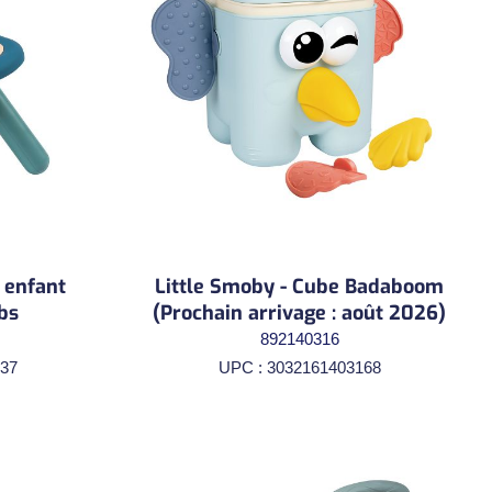
 enfant
Little Smoby - Cube Badaboom
bs
(Prochain arrivage : août 2026)
892140316
37
UPC : 3032161403168