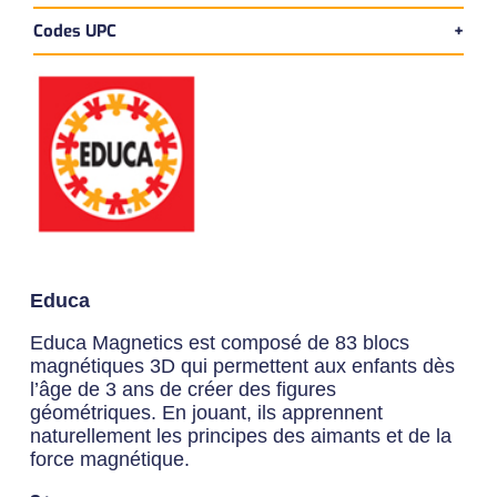
Codes UPC
Version bilingue
Dimensions du produit:
UPC Produit
Longueur:
40 cm
8412668200258
Largeur:
28 cm
Hauteur:
6 cm
UPC Master
Poids:
- kg
18412668200255
Educa
Educa Magnetics est composé de 83 blocs
magnétiques 3D qui permettent aux enfants dès
l’âge de 3 ans de créer des figures
géométriques. En jouant, ils apprennent
naturellement les principes des aimants et de la
force magnétique.