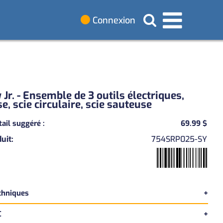
Connexion
 Jr. - Ensemble de 3 outils électriques,
e, scie circulaire, scie sauteuse
étail suggéré
:
69.99 $
uit
:
754SRP025-SY
echniques
C
ilingue