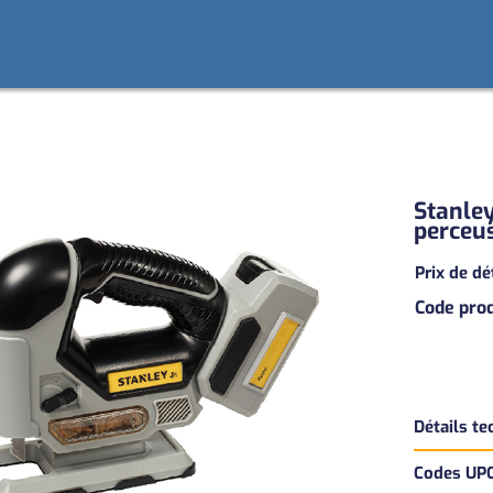
Stanley
perceus
Prix de d
Code prod
Détails t
Codes UP
Version b